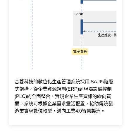
LOOP
讀
生產進度、機台稼動率
電子看板
合菱科技的數位化生產管理系統採用ISA-95階層
式架構，從企業資源規劃(ERP)到現場設備控制
(PLC)的全面整合，實現企業生產資訊的縱向貫
通。系統可根據企業需求靈活配置，協助傳統製
造業實現數位轉型，邁向工業4.0智慧製造。