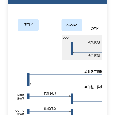
使用者
SCADA
TCP/IP
LOOP
讀取狀態
機台狀態
編輯報工條碼
列印報工條碼
條碼訊息
INPUT
工序
讀條碼
條碼訊息
OUTPUT
工序
讀條碼